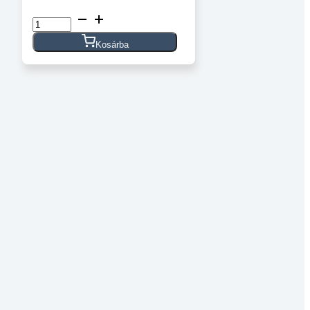
65db
flexibilis
próbapanel
Kosárba
jumper
vezeték
mennyiség