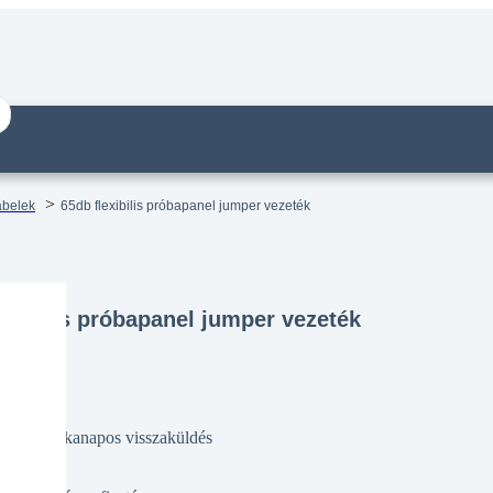
ábelek
65db flexibilis próbapanel jumper vezeték
exibilis próbapanel jumper vezeték
14 munkanapos visszaküldés