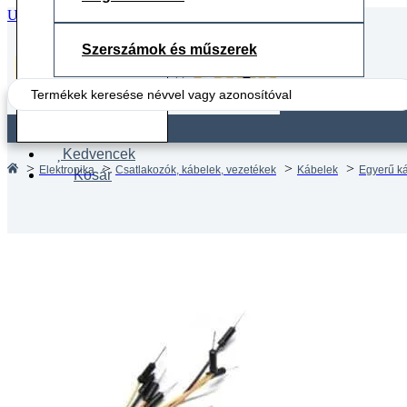
Ugrás a fő tartalomhoz
Ugrás a lábléchez
Szerszámok és műszerek
Search
...
Fiók
Kedvencek
Elektronika
Csatlakozók, kábelek, vezetékek
Kábelek
Egyerű k
Kosár
65db fl