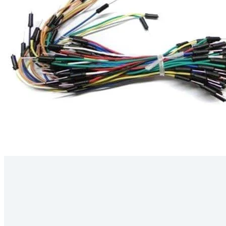
Kérdés
Keressen
295 566