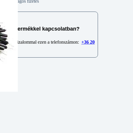
Biztonságos fizetés
e van termékkel kapcsolatban?
 minket bizalommal ezen a telefonszámon:
+36 20
6