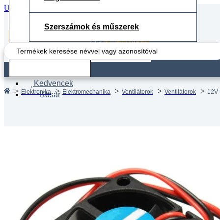
Ugrás a fő tartalomhoz
Ugrás a lábléchez
Szerszámok és műszerek
Search
...
Fiók
Kedvencek
Elektronika
Elektromechanika
Ventilátorok
Ventilátorok
12V 
Kosár
12V 301