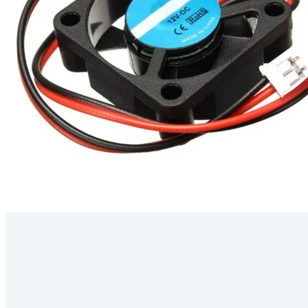
Kérdés
Keressen
295 566