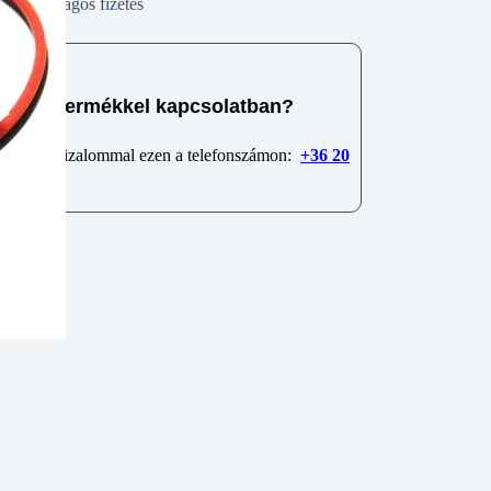
Biztonságos fizetés
e van termékkel kapcsolatban?
 minket bizalommal ezen a telefonszámon:
+36 20
6