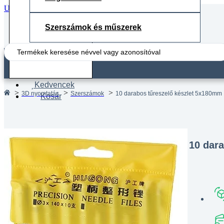
Ugrás a fő tartalomhoz
Ugrás a lábléchez
Szerszámok és műszerek
Search
...
Fiók
Kedvencek
3D nyomtatás
Szerszámok
10 darabos tűreszelő készlet 5x180mm
Kosár
10 dar