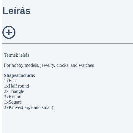
Leírás
Termék leírás
For hobby models, jewelry, clocks, and watches
Shapes include:
1xFlat
1xHalf round
2xTriangle
3xRound
1xSquare
2xKnives(large and small)