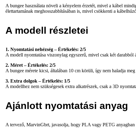
A bungee használata növeli a kényelem érzetét, mivel a kábel mindi
élettartamának meghosszabbításában is, mivel csökkenti a kábelhúz
A modell részletei
1. Nyomtatási nehézség – Értékelés: 2/5
A modell nyomtatása viszonylag egyszerű, mivel csak két darabból á
2. Méret – Értékelés: 2/5
A bungee mérete kicsi, általában 10 cm körüli, így nem haladja meg
3. Extra dolgok – Értékelés: 1/5
A modellhez nem szükségesek extra alkatrészek, csak a 3D nyomtat
Ajánlott nyomtatási anyag
A tervező, MarvinGbrt, javasolja, hogy PLA vagy PETG anyagban ny