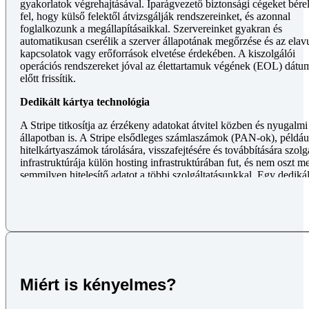
gyakorlatok végrehajtásával. Iparágvezető biztonsági cégeket bére
fel, hogy külső felektől átvizsgálják rendszereinket, és azonnal
foglalkozunk a megállapításaikkal. Szervereinket gyakran és
automatikusan cserélik a szerver állapotának megőrzése és az elavu
kapcsolatok vagy erőforrások elvetése érdekében. A kiszolgálói
operációs rendszereket jóval az élettartamuk végének (EOL) dátu
előtt frissítik.
Dedikált kártya technológia
A Stripe titkosítja az érzékeny adatokat átvitel közben és nyugalmi
állapotban is. A Stripe elsődleges számlaszámok (PAN-ok), példáu
hitelkártyaszámok tárolására, visszafejtésére és továbbítására szolg
infrastruktúrája külön hosting infrastruktúrában fut, és nem oszt m
semmilyen hitelesítő adatot a többi szolgáltatásunkkal. Egy dedikál
csapat kezeli CDV-ünket egy izolált Amazon Web Services (AWS
környezetben, amely elkülönül a Stripe infrastruktúrájának többi
részétől. Ehhez a különálló környezethez csak néhány speciálisan
képzett mérnök férhet hozzá, és a hozzáférést negyedévente
felülvizsgálják.
Vállalati technológia
Miért is kényelmes?
A Stripe nulla bizalmi megközelítést alkalmaz az alkalmazottak
hozzáférés-kezelésében. A Stripe által kibocsátott gépeken az SSO
kétfaktoros hitelesítés (2FA) és egy hardveralapú token használatá