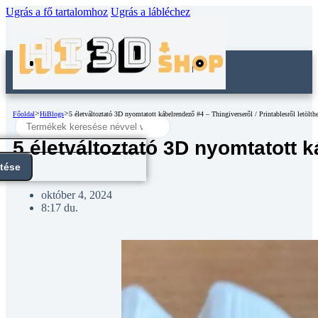
Ugrás a fő tartalomhoz
Ugrás a lábléchez
>
>
Főoldal
HiBlogs
5 életváltoztató 3D nyomtatott kábelrendező #4 – Thingiverseről / Printablesről letölth
Search
...
5 életváltoztató 3D nyomtatott k
ntése
október 4, 2024
8:17 du.