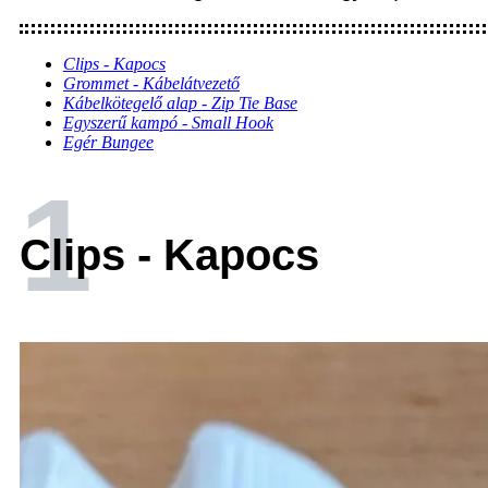
Clips - Kapocs
Grommet - Kábelátvezető
Kábelkötegelő alap - Zip Tie Base
Egyszerű kampó - Small Hook
Egér Bungee
1
Clips - Kapocs