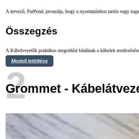
A tervező, PatPend, javasolja, hogy a nyomtatáshoz tartós vagy ruga
Összegzés
A Kábelvezetők praktikus megoldást kínálnak a kábelek rendezésér
Modell letöltése
2
Grommet - Kábelátvez