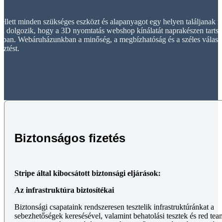
lett minden szükséges eszközt és alapanyagot egy helyen találjanak me
n dolgozik, hogy a 3D nyomtatás webshop kínálatát naprakészen tartsa,
ában. Webáruházunkban a minőség, a megbízhatóság és a széles választé
sztést.
Biztonságos fizetés
Stripe által kibocsátott biztonsági eljárások:
Az infrastruktúra biztosítékai
Biztonsági csapataink rendszeresen tesztelik infrastruktúránkat a
sebezhetőségek keresésével, valamint behatolási tesztek és red tea