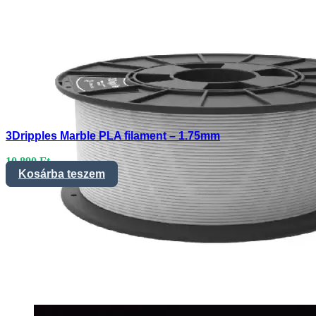
3Dripples Marble PLA filament – 1.75mm
10.890
Ft
Kosárba teszem
3Dripples_Marble_PLA_1