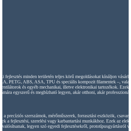
 fejlesztés minden területén teljes körű megoldásokat kínáljon vásár
PLA, PETG, ABS, ASA, TPU és speciális kompozit filamentek –, vala
ventilátorok és egyéb mechanikai, illetve elektronikai tartozékok. Ezekk
mára egyszerű és megbízható legyen, akár otthoni, akár professzionál
 a precíziós szerszámok, mérőműszerek, forrasztási eszközök, csavarok
k a fejlesztési, szerelési vagy karbantartási munkákhoz. Ezek az elekt
alósítsanak, legyen szó egyedi fejlesztésekről, prototípusgyártásról va