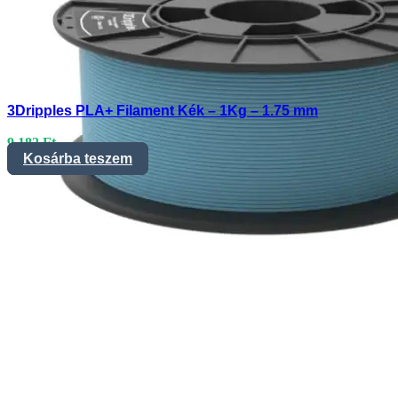
3Dripples PLA+ Filament Kék – 1Kg – 1.75 mm
9.182
Ft
Kosárba teszem
3Dripples_Kék_PLA+_1