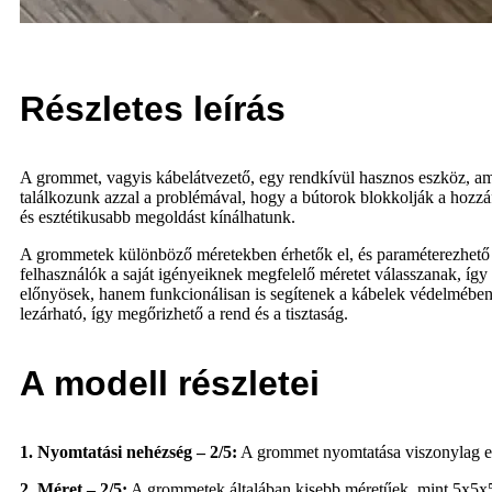
Részletes leírás
A grommet, vagyis kábelátvezető, egy rendkívül hasznos eszköz, a
találkozunk azzal a problémával, hogy a bútorok blokkolják a hozzáf
és esztétikusabb megoldást kínálhatunk.
A grommetek különböző méretekben érhetők el, és paraméterezhető m
felhasználók a saját igényeiknek megfelelő méretet válasszanak, íg
előnyösek, hanem funkcionálisan is segítenek a kábelek védelmébe
lezárható, így megőrizhető a rend és a tisztaság.
A modell részletei
1. Nyomtatási nehézség – 2/5:
A grommet nyomtatása viszonylag eg
2. Méret – 2/5:
A grommetek általában kisebb méretűek, mint 5x5x