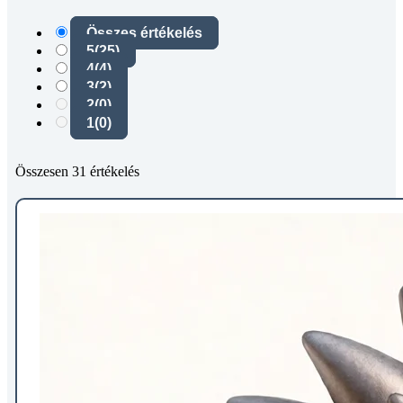
Összes értékelés
5
(25)
4
(4)
3
(2)
2
(0)
1
(0)
Összesen 31 értékelés