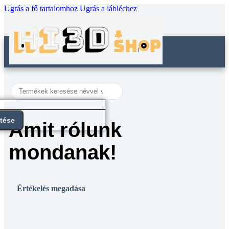
Ugrás a fő tartalomhoz
Ugrás a lábléchez
Search
...
ntése
Amit rólunk
mondanak!
Értékelés megadása