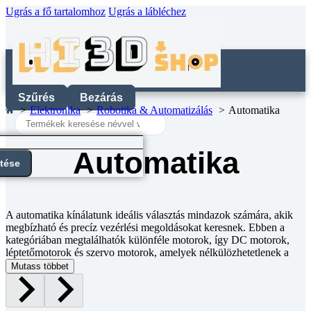
Ugrás a fő tartalomhoz
Ugrás a lábléchez
Szűrés
Bezárás
Elektronika
Robotika & Automatizálás
Automatika
Search
...
Automatika
ntése
A automatika kínálatunk ideális választás mindazok számára, akik
megbízható és precíz vezérlési megoldásokat keresnek. Ebben a
kategóriában megtalálhatók különféle motorok, így DC motorok,
léptetőmotorok és szervo motorok, amelyek nélkülözhetetlenek a
modern automatizálási folyamatokban. Ezen felül érzékelőink széles
Mutass többet
választéka – például fotocellák, hőmérséklet-, nyomás- és
gázérzékelők – segíti a rendszer pontos működtetését és biztonságát.
A szabályozás és vezérlés területén is megtalálod a szükséges