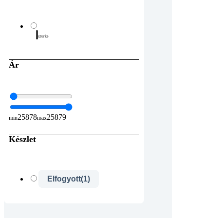
szurke
Ár
25878
25879
min
max
Készlet
Elfogyott
(1)