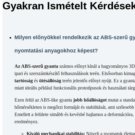
Gyakran Ismételt Kérdések
Milyen előnyökkel rendelkezik az ABS-szerű 
nyomtatási anyagokhoz képest?
Az ABS-szerű gyanta
számos előnyt kínál a hagyományos 3D
ipari és szerszámkészítő felhasználások terén. Elsősorban kimag
tartósság
és
ütésállóság
terén jelentős előnyt nyújt. Ez a gyant
miatt ideális például funkcionális prototípusok és használati tá
Ezen felül az ABS-like gyanta
jobb hőállóságot
mutat a stand
hőmérsékleten is megőrzi formáját és stabilitását, ami széleseb
Emellett a felülete simább és kevésbé hajlamos a deformációra
eredményez.
Kiváló mechanikai stabilitás:
Növeli a nyomatok élettar