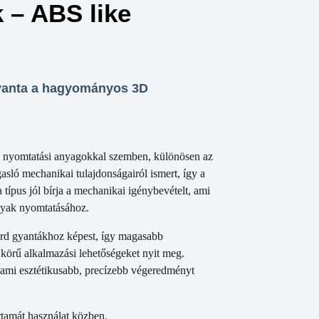
 – ABS like
gyanta a hagyományos 3D
 nyomtatási anyagokkal szemben, különösen az
asló mechanikai tulajdonságairól ismert, így a
a típus jól bírja a mechanikai igénybevételt, ami
rgyak nyomtatásához.
ard gyantákhoz képest, így magasabb
b körű alkalmazási lehetőségeket nyit meg.
, ami esztétikusabb, precízebb végeredményt
tamát használat közben.