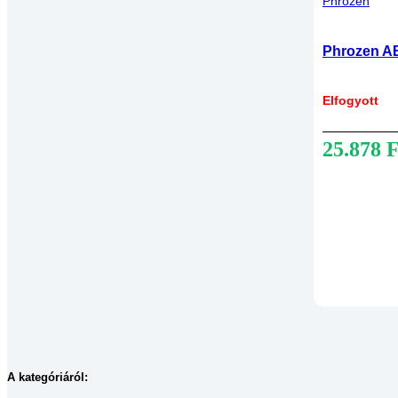
Phrozen
Phrozen AB
Elfogyott
25.878
F
A kategóriáról: