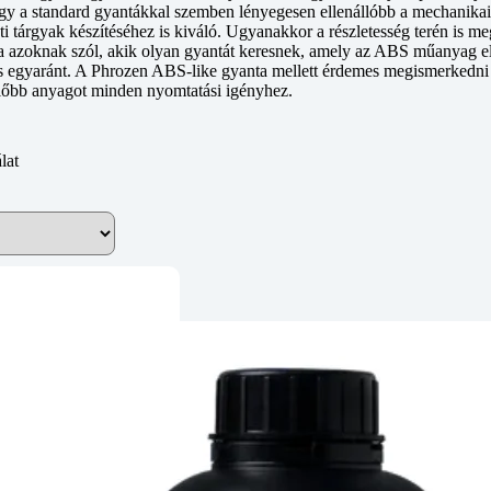
a standard gyantákkal szemben lényegesen ellenállóbb a mechanikai 
 tárgyak készítéséhez is kiváló. Ugyanakkor a részletesség terén is meg
a azoknak szól, akik olyan gyantát keresnek, amely az ABS műanyag el
zés egyaránt. A Phrozen ABS-like gyanta mellett érdemes megismerkedni 
előbb anyagot minden nyomtatási igényhez.
lat