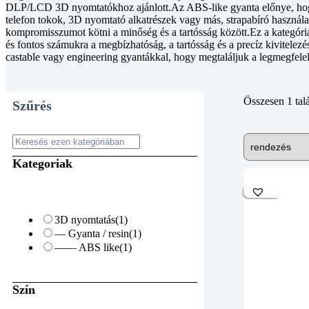
DLP/LCD 3D nyomtatókhoz ajánlott.Az ABS-like gyanta előnye, hogy 
telefon tokok, 3D nyomtató alkatrészek vagy más, strapabíró használati
kompromisszumot kötni a minőség és a tartósság között.Ez a kategóri
és fontos számukra a megbízhatóság, a tartósság és a precíz kivitele
castable vagy engineering gyantákkal, hogy megtaláljuk a legmegfel
Összesen 1 talá
Szűrés
Kategoriak
3D nyomtatás
(1)
— Gyanta / resin
(1)
—— ABS like
(1)
Szín