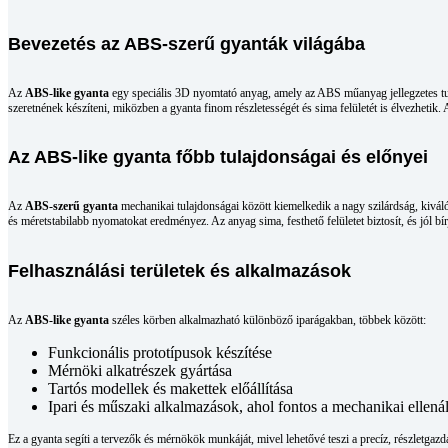
Bevezetés az ABS-szerű gyanták világába
Az
ABS-like gyanta
egy speciális 3D nyomtató anyag, amely az ABS műanyag jellegzetes tula
szeretnének készíteni, miközben a gyanta finom részletességét és sima felületét is élvezheti
Az ABS-like gyanta főbb tulajdonságai és előnyei
Az
ABS-szerű gyanta
mechanikai tulajdonságai között kiemelkedik a nagy szilárdság, kivál
és méretstabilabb nyomatokat eredményez. Az anyag sima, festhető felületet biztosít, és jól bír
Felhasználási területek és alkalmazások
Az
ABS-like gyanta
széles körben alkalmazható különböző iparágakban, többek között:
Funkcionális prototípusok készítése
Mérnöki alkatrészek gyártása
Tartós modellek és makettek előállítása
Ipari és műszaki alkalmazások, ahol fontos a mechanikai ellenál
Ez a gyanta segíti a tervezők és mérnökök munkáját, mivel lehetővé teszi a precíz, részletgazd