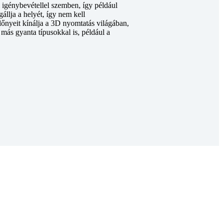
igénybevétellel szemben, így például
állja a helyét, így nem kell
őnyeit kínálja a 3D nyomtatás világában,
más gyanta típusokkal is, például a