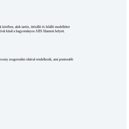
körében, akik tartós, ütésálló és hőálló modelleket
atívát kínál a hagyományos ABS filament helyett.
acsony zsugorodási rátával rendelkezik, ami pontosabb