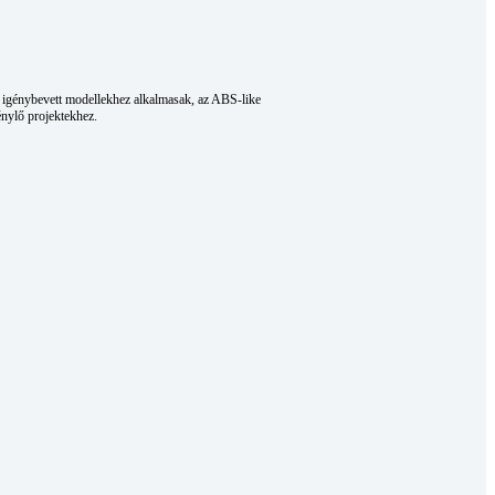
bé igénybevett modellekhez alkalmasak, az ABS-like
génylő projektekhez.