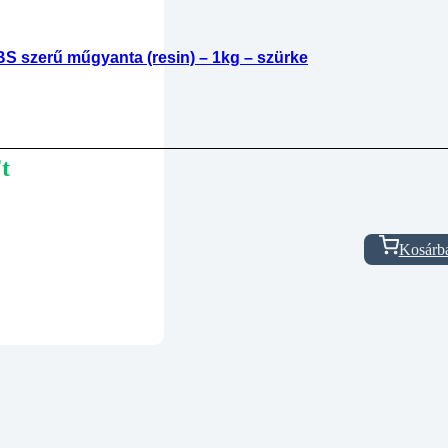
S szerű műgyanta (resin) – 1kg – szürke
t
Kosárb