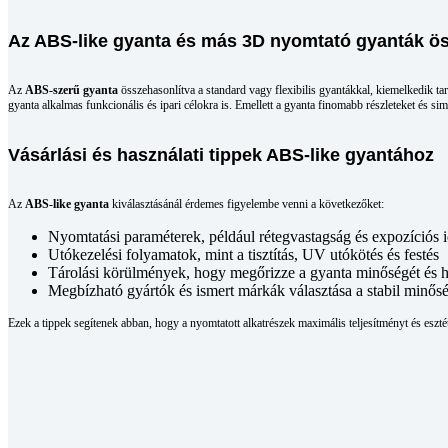
Az ABS-like gyanta és más 3D nyomtató gyanták ö
Az
ABS-szerű gyanta
összehasonlítva a standard vagy flexibilis gyantákkal, kiemelkedik t
gyanta alkalmas funkcionális és ipari célokra is. Emellett a gyanta finomabb részleteket és sim
Vásárlási és használati tippek ABS-like gyantához
Az
ABS-like gyanta
kiválasztásánál érdemes figyelembe venni a következőket:
Nyomtatási paraméterek, például rétegvastagság és expozíciós i
Utókezelési folyamatok, mint a tisztítás, UV utókötés és festés
Tárolási körülmények, hogy megőrizze a gyanta minőségét és h
Megbízható gyártók és ismert márkák választása a stabil minős
Ezek a tippek segítenek abban, hogy a nyomtatott alkatrészek maximális teljesítményt és esztét