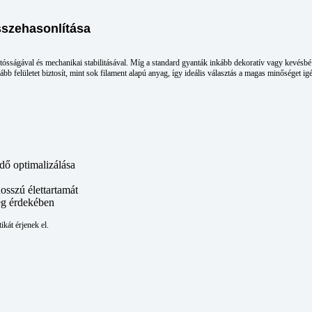
sszehasonlítása
artósságával és mechanikai stabilitásával. Míg a standard gyanták inkább dekoratív vagy kevés
ább felületet biztosít, mint sok filament alapú anyag, így ideális választás a magas minőséget i
dő optimalizálása
osszú élettartamát
ég érdekében
ikát érjenek el.