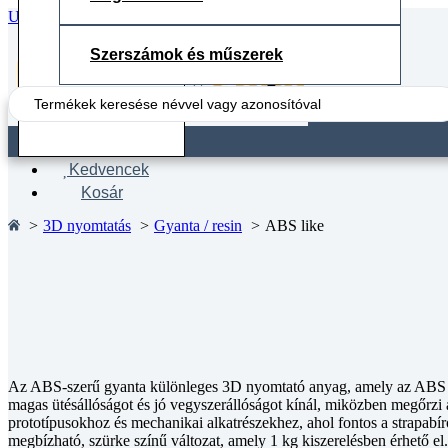
Ugrás a fő tartalomhoz
Ugrás a lábléchez
Szerszámok és műszerek
Search
...
Fiók
Kedvencek
Kosár
3D nyomtatás
Gyanta / resin
ABS like
Az ABS-szerű gyanta különleges 3D nyomtató anyag, amely az ABS műa
magas ütésállóságot és jó vegyszerállóságot kínál, miközben megőrzi 
prototípusokhoz és mechanikai alkatrészekhez, ahol fontos a strapa
megbízható, szürke színű változat, amely 1 kg kiszerelésben érhető el