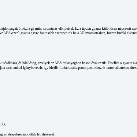
jdonságait ötvözi a gyantás nyomtatás előnyeivel. Ez a típusú gyanta különösen népszerű azok 
k. Az ABS-szerű gyanta egyre fontosabb szerepet tölt be a 3D nyomtatásban, hiszen kiváló altern
ó ütésállóság és hőállóság, amelyek az ABS műanyaghoz hasonlóvá teszik. Emellett a gyanta al
ja a mechanikai igénybevételt, így ideális funkcionális prototípusokhoz és tartós alkatrészekhez.
lás
ag és strapabíró modellek létrehozását.