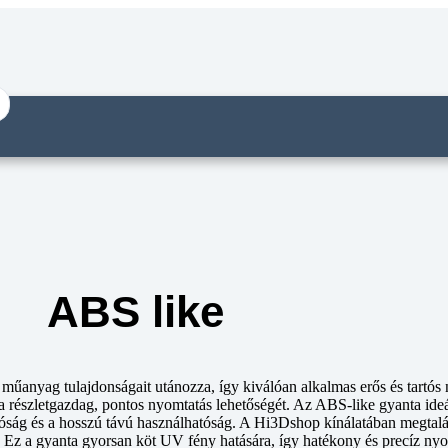
ABS like
nyag tulajdonságait utánozza, így kiválóan alkalmas erős és tartós n
a részletgazdag, pontos nyomtatás lehetőségét. Az ABS-like gyanta ideál
bíróság és a hosszú távú használhatóság. A Hi3Dshop kínálatában megt
. Ez a gyanta gyorsan köt UV fény hatására, így hatékony és precíz nyo